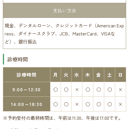
支払い方法
現金、デンタルローン、クレジットカード（American Exp
ress、ダイナースクラブ、JCB、MasterCard、VISAな
ど）、銀行振込
診療時間
診療時間
月
火
水
木
金
土
日
9:00～12:30
○
○
×
○
○
○
×
14:00～18:30
○
○
×
○
○
○
×
※予約受付の最終時間は、午前は11:30、午後は17:00です。