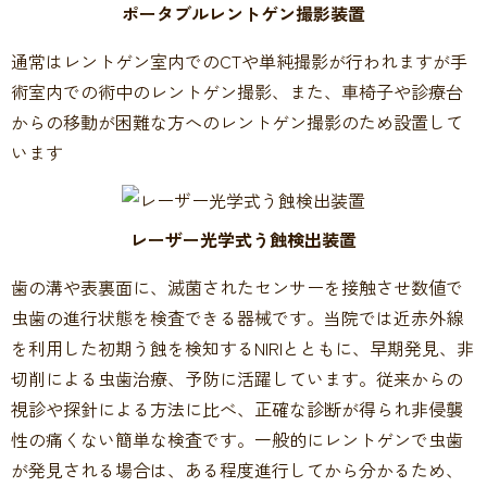
ポータブルレントゲン撮影装置
通常はレントゲン室内でのCTや単純撮影が行われますが手
術室内での術中のレントゲン撮影、また、車椅子や診療台
からの移動が困難な方へのレントゲン撮影のため設置して
います
レーザー光学式う蝕検出装置
歯の溝や表裏面に、滅菌されたセンサーを接触させ数値で
虫歯の進行状態を検査できる器械です。当院では近赤外線
を利用した初期う蝕を検知するNIRIとともに、早期発見、非
切削による虫歯治療、予防に活躍しています。従来からの
視診や探針による方法に比べ、正確な診断が得られ非侵襲
性の痛くない簡単な検査です。一般的にレントゲンで虫歯
が発見される場合は、ある程度進行してから分かるため、