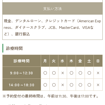
支払い方法
現金、デンタルローン、クレジットカード（American Exp
ress、ダイナースクラブ、JCB、MasterCard、VISAな
ど）、銀行振込
診療時間
診療時間
月
火
水
木
金
土
日
9:00～12:30
○
○
×
○
○
○
×
14:00～18:30
○
○
×
○
○
○
×
※予約受付の最終時間は、午前は11:30、午後は17:00です。